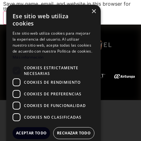
Save my name, email, and website in this browser for
the next time I comment.
×
Ese sitio web utiliza
cookies
Este sitio web utiliza cookies para mejorar
la experiencia del usuario. Al utilizar
nuestro sitio web, acepta todas las cookies
de acuerdo con nuestra Política de cookies.
Más información
COOKIES ESTRICTAMENTE
DESTINATION
NECESARIAS
PARTNERS:
COOKIES DE RENDIMIENTO
BUILDER
COOKIES DE PREFERENCIAS
COOKIES DE FUNCIONALIDAD
PRIVACY POLICY
COOKIES NO CLASIFICADAS
COOKIE POLICY
ACEPTAR TODO
RECHAZAR TODO
LEGAL NOTICE